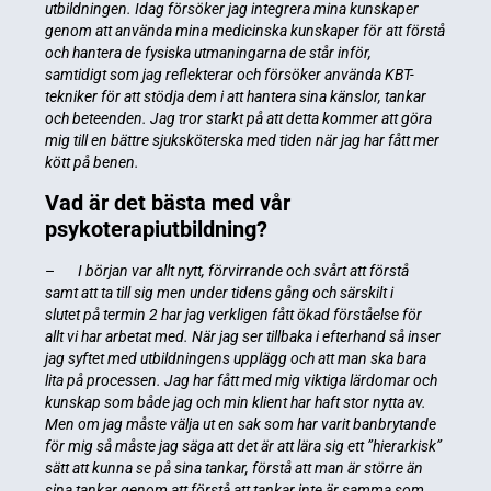
utbildningen. Idag försöker jag integrera mina kunskaper
genom att använda mina medicinska kunskaper för att förstå
och hantera de fysiska utmaningarna de står inför,
samtidigt som jag reflekterar och försöker använda KBT-
tekniker för att stödja dem i att hantera sina känslor, tankar
och beteenden.
Jag tror starkt på att detta kommer att göra
mig till en bättre sjuksköterska med tiden när jag har fått mer
kött på benen.
Vad är det bästa med vår
psykoterapiutbildning?
–
I början var allt nytt, förvirrande och svårt att förstå
samt att ta till sig men under tidens gång och särskilt i
slutet på termin 2 har jag verkligen fått ökad förståelse för
allt vi har arbetat med. När jag ser tillbaka i efterhand så inser
jag syftet med utbildningens upplägg och att man ska bara
lita på processen. Jag har fått med mig viktiga lärdomar och
kunskap som både jag och min klient har haft stor nytta av.
Men om jag måste välja ut en sak som har varit banbrytande
för mig så måste jag säga att det är att lära sig ett ”hierarkisk”
sätt att kunna se på sina tankar, förstå att man är större än
sina tankar genom att förstå att tankar inte är samma som