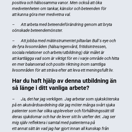
positiva och hälsosamma vanor. Men också att öka
medvetenheten om tankar, känslor och beteenden för
att kunna göra mer medvetna val.
–
Att arbeta med beteendeförändring genom att bryta
oönskade beteendemönster.
–
Att jobba med mätinstrumentet piltavlan Bull´s eye och
de fyra livsområden (hälsa/egenvård, fritidsintressen,
sociala relationer och arbete/utbildning) där målet är
att kartlägga vad som är viktigt för en i varje område och hitta
en mer balanserad och positiv riktning inom samtliga
livsområden för att sträva efter att leva ett meningsfullt liv.
Har du haft hjälp av denna utbildning än
så länge i ditt vanliga arbete?
–
Ja, det har jag verkligen. Jag arbetar som sjuksköterska
på en akutvårdsavdelning där jag möter många svårt sjuka
patienter som har olika upplevelser och förhållningssätt till
deras sjukdomar och hur de lever sitt liv utefter det. Jag ser
mig själv reflektera i samtal med patienterna på
ett annat sätt än vad jag har gjort innan all kunskap från