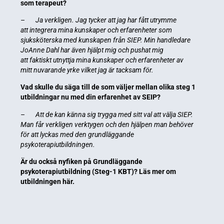
som terapeut?
–
Ja verkligen. Jag tycker att jag har fått utrymme
att integrera mina kunskaper och erfarenheter som
sjuksköterska med kunskapen från SIEP. Min handledare
JoAnne Dahl har även hjälpt mig och pushat mig
att faktiskt utnyttja mina kunskaper och erfarenheter av
mitt nuvarande yrke vilket jag är tacksam för.
Vad skulle du säga till de som väljer mellan olika steg 1
utbildningar nu med din erfarenhet av SEIP?
–
Att de kan känna sig trygga med sitt val att välja SIEP.
Man får verkligen verktygen och den hjälpen man behöver
för att lyckas med den grundläggande
psykoterapiutbildningen.
Är du också nyfiken på Grundläggande
psykoterapiutbildning (Steg-1 KBT)?
Läs mer om
utbildningen här.