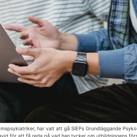
spsykiatriker, har valt att gå SIEPs Grundläggande Psykot
David för att få reda på vad han tycker om utbildningens förs