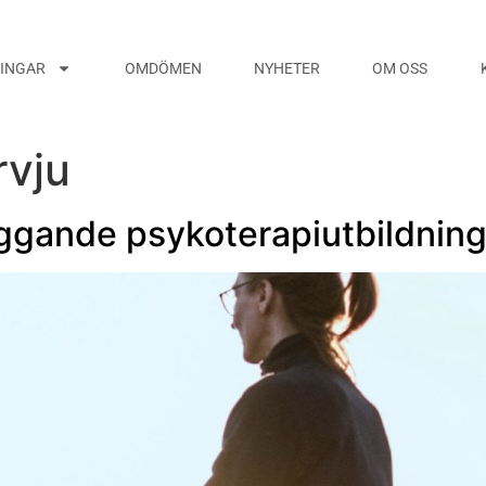
NINGAR
OMDÖMEN
NYHETER
OM OSS
rvju
äggande psykoterapiutbildnin